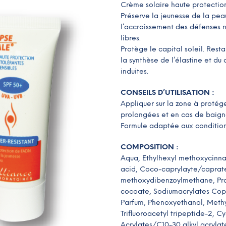
Crème solaire haute protection 
Préserve la jeunesse de la peau.
l’accroissement des défenses na
libres.
Protège le capital soleil. Resta
la synthèse de l’élastine et du
induites.
CONSEILS D’UTILISATION :
Appliquer sur la zone à protég
prolongées et en cas de baig
Formule adaptée aux condition
COMPOSITION :
Aqua, Ethylhexyl methoxycinna
acid, Coco-caprylayte/caprat
methoxydibenzoylmethane, Prop
cocoate, Sodiumacrylates Copal
Parfum, Phenoxyethanol, Methy
Trifluoroacetyl tripeptide-2, C
Acrylates/C10-30 alkyl acryla