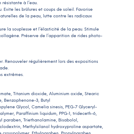
résistante à l’eau.
 Evite les brûlures et coups de soleil. Favorise
turelles de la peau, lutte contre les radicaux
ure la souplesse et l’élasticité de la peau. Stimule
 collagène. Préserve de l’apparition de rides photo-
er. Renouveler régulièrement lors des expositions
nade.
s extrêmes.
mate, Titanium dioxide, Aluminium oxide, Stearic
e, Benzophenone-3, Butyl
ylene Glycol, Camelia sinesis, PEG-7 Glyceryl-
ymer, Paraffinium liquidum, PPG-1, trideceth-6,
l paraben, Triethanolamine, Bisabolol,
yclodextrin, Methylsilanol hydroxyproline aspartate,
te crosspolymer, Ethylparaben, Propylparaben,