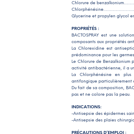
Chlorure de benzalkonium
Chlorphénésine………………………
Glycerine et propylen glycol en
PROPRIÉTÉS
:
BACTOSPRAY est une solution 
composants aux propriétés ant
La Chlorexidine est antisept
prédominance pour les germe
Le Chlorure de Benzalkonium p
activité antibactérienne, il a u
La Chlorphénésine en plus 
antifongique particulièrement a
Du fait de sa composition, BAC
pas et ne colore pas la peau.
INDICATIONS:
-Antisepsie des épidermes sains
-Antisepsie des plaies chirurg
PRÉCAUTIONS D’EMPLOI :