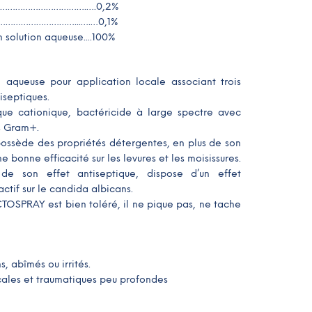
…………………………………….….0,2%
…………………………...….…0,1%
 solution aqueuse....100%
aqueuse pour application locale associant trois
iseptiques.
ique cationique, bactéricide à large spectre avec
s Gram+.
ossède des propriétés détergentes, en plus de son
ne bonne efficacité sur les levures et les moisissures.
de son effet antiseptique, dispose d’un effet
ctif sur le candida albicans.
TOSPRAY est bien toléré, il ne pique pas, ne tache
, abîmés ou irrités.
icales et traumatiques peu profondes