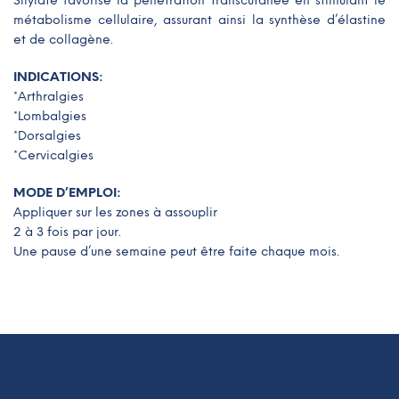
Silylate favorise la pénétration transcutanée en stimulant le
métabolisme cellulaire, assurant ainsi la synthèse d’élastine
et de collagène.
INDICATIONS:
*Arthralgies
*Lombalgies
*Dorsalgies
*Cervicalgies
MODE D’EMPLOI:
Appliquer sur les zones à assouplir
2 à 3 fois par jour.
Une pause d’une semaine peut être faite chaque mois.