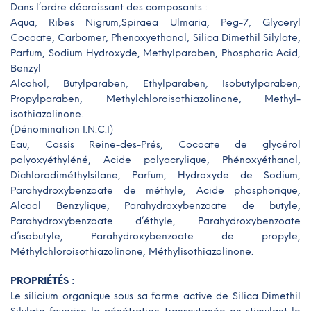
Dans l’ordre décroissant des composants :
Aqua, Ribes Nigrum,Spiraea Ulmaria, Peg-7, Glyceryl
Cocoate, Carbomer, Phenoxyethanol, Silica Dimethil Silylate,
Parfum, Sodium Hydroxyde, Methylparaben, Phosphoric Acid,
Benzyl
Alcohol, Butylparaben, Ethylparaben, Isobutylparaben,
Propylparaben, Methylchloroisothiazolinone, Methyl-
isothiazolinone.
(Dénomination I.N.C.I)
Eau, Cassis Reine-des-Prés, Cocoate de glycérol
polyoxyéthyléné, Acide polyacrylique, Phénoxyéthanol,
Dichlorodiméthylsilane, Parfum, Hydroxyde de Sodium,
Parahydroxybenzoate de méthyle, Acide phosphorique,
Alcool Benzylique, Parahydroxybenzoate de butyle,
Parahydroxybenzoate d’éthyle, Parahydroxybenzoate
d’isobutyle, Parahydroxybenzoate de propyle,
Méthylchloroisothiazolinone, Méthylisothiazolinone.
PROPRIÉTÉS
:
Le silicium organique sous sa forme active de Silica Dimethil